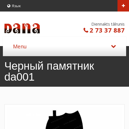
Язык
Diennakts tālrunis
2 73 37 887
Черный памятник
da001