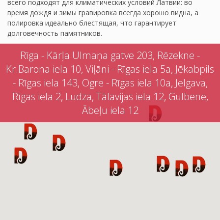
всего подходят для климатических условий Латвии: во
время дождя и зимы гравировка всегда хорошо видна, а
полировка идеально блестящая, что гарантирует
долговечность памятников.
Rīga - Kārļa Ulmaņa gatve 203, Rēzekne -
Kr.Barona iela 10, Viļāni - Rīgas iela 5a, Jēkabpils
- Rīgas iela 143, Ogre - Rīgas iela 10a, Jelgava,
Rīgas iela 2, Ludza, Tālavijas iela 12, Gulbene,
Ābeļu iela 12