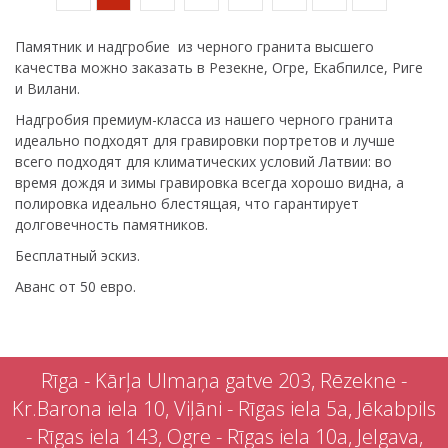
Памятник и надгробие из черного гранита высшего
качества можно заказать в Резекне, Огре, Екабпилсе, Риге
и Вилани.
Надгробия премиум-класса из нашего черного гранита
идеально подходят для гравировки портретов и лучше
всего подходят для климатических условий Латвии: во
время дождя и зимы гравировка всегда хорошо видна, а
полировка идеально блестящая, что гарантирует
долговечность памятников.
Бесплатный эскиз.
Аванс от 50 евро.
Rīga - Kārļa Ulmaņa gatve 203, Rēzekne -
Kr.Barona iela 10, Viļāni - Rīgas iela 5a, Jēkabpils
- Rīgas iela 143, Ogre - Rīgas iela 10a, Jelgava,