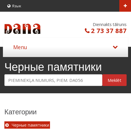
Язык
Diennakts tālrunis
2 73 37 887
Черные памятники
Meklēt
Категории
Черные памятники