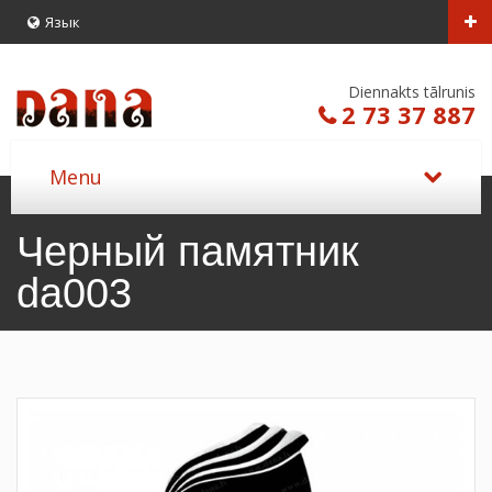
Язык
Diennakts tālrunis
2 73 37 887
Черный памятник
da003