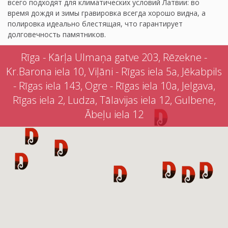
всего подходят для климатических условий Латвии: во
время дождя и зимы гравировка всегда хорошо видна, а
полировка идеально блестящая, что гарантирует
долговечность памятников.
Rīga - Kārļa Ulmaņa gatve 203, Rēzekne -
Kr.Barona iela 10, Viļāni - Rīgas iela 5a, Jēkabpils
- Rīgas iela 143, Ogre - Rīgas iela 10a, Jelgava,
Rīgas iela 2, Ludza, Tālavijas iela 12, Gulbene,
Ābeļu iela 12