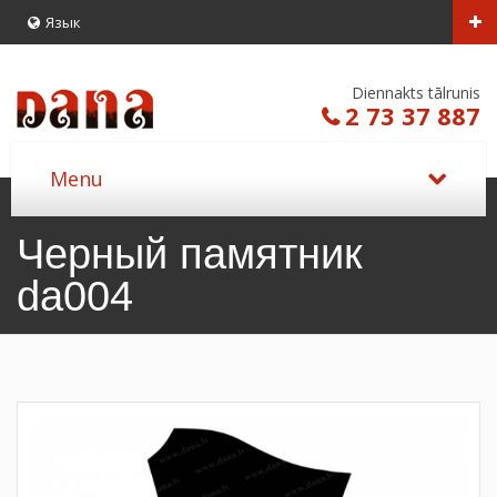
Язык
Diennakts tālrunis
2 73 37 887
Черный памятник
da004