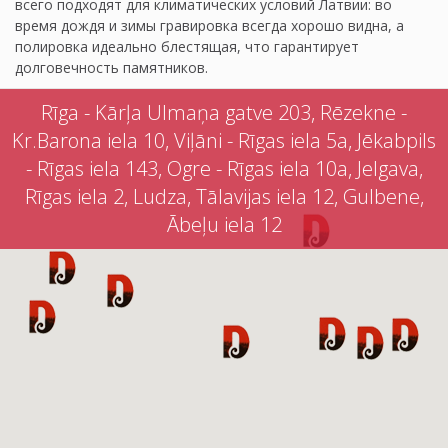
всего подходят для климатических условий Латвии: во
время дождя и зимы гравировка всегда хорошо видна, а
полировка идеально блестящая, что гарантирует
долговечность памятников.
Rīga - Kārļa Ulmaņa gatve 203, Rēzekne -
Kr.Barona iela 10, Viļāni - Rīgas iela 5a, Jēkabpils
- Rīgas iela 143, Ogre - Rīgas iela 10a, Jelgava,
Rīgas iela 2, Ludza, Tālavijas iela 12, Gulbene,
Ābeļu iela 12