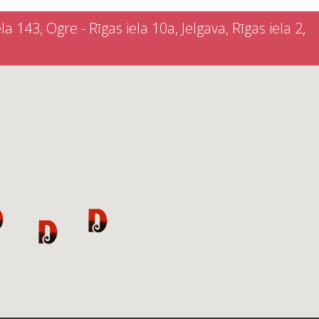
a 143, Ogre - Rīgas iela 10a, Jelgava, Rīgas iela 2,