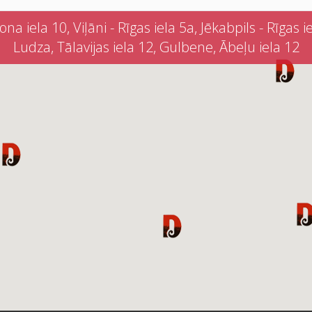
iela 10, Viļāni - Rīgas iela 5a, Jēkabpils - Rīgas iel
Ludza, Tālavijas iela 12, Gulbene, Ābeļu iela 12