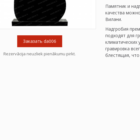
Памятник и над
качества можно 
Вилани.
Надгробия прем
подходят для г
Заказать da006
климатических 
гравировка все
Rezervācija neuzliek pienākumu pirkt.
блестящая, что