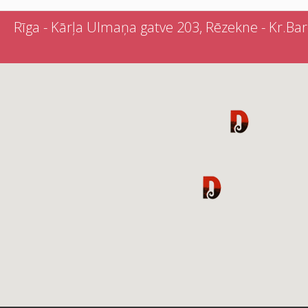
Rīga - Kārļa Ulmaņa gatve 203, Rēzekne - Kr.Barona 