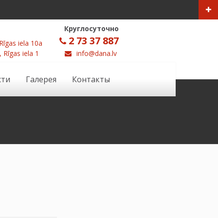
Круглосуточно
2 73 37 887
Rīgas iela 10a
, Rīgas iela 1
info@dana.lv
сти
Галерея
Контакты