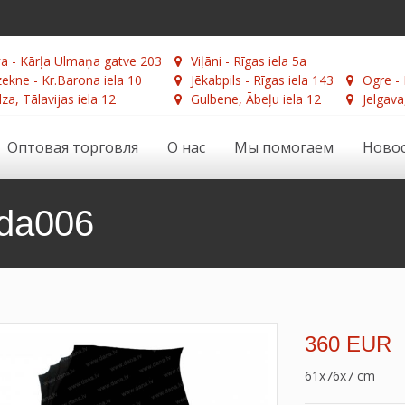
а - Kārļa Ulmaņa gatve 203
Viļāni - Rīgas iela 5a
ekne - Kr.Barona iela 10
Jēkabpils - Rīgas iela 143
Ogre - 
za, Tālavijas iela 12
Gulbene, Ābeļu iela 12
Jelgava
Оптовая торговля
О нас
Мы помогаем
Ново
da006
360 EUR
61x76x7 cm