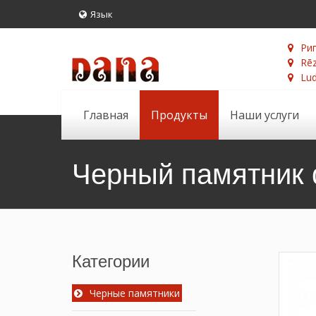
Язык
Риг
Rēz
Lud
Главная
Продукты
Наши услуги
Черный памятник 
Категории
Черные памятники