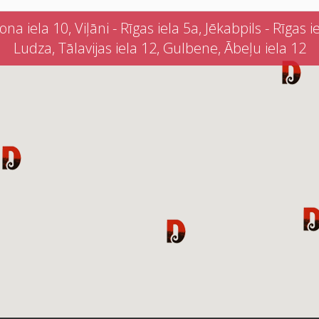
iela 10, Viļāni - Rīgas iela 5a, Jēkabpils - Rīgas iel
Ludza, Tālavijas iela 12, Gulbene, Ābeļu iela 12