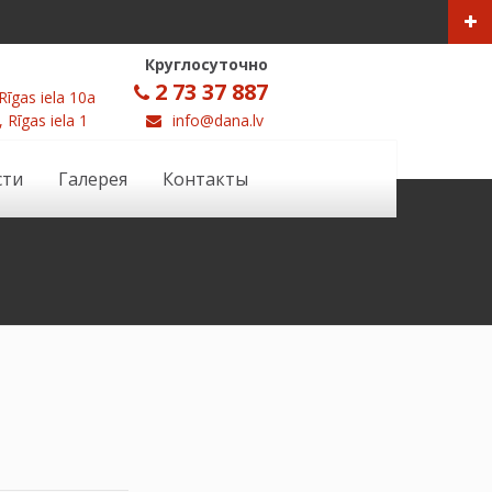
Круглосуточно
2 73 37 887
Rīgas iela 10a
, Rīgas iela 1
info@dana.lv
сти
Галерея
Контакты