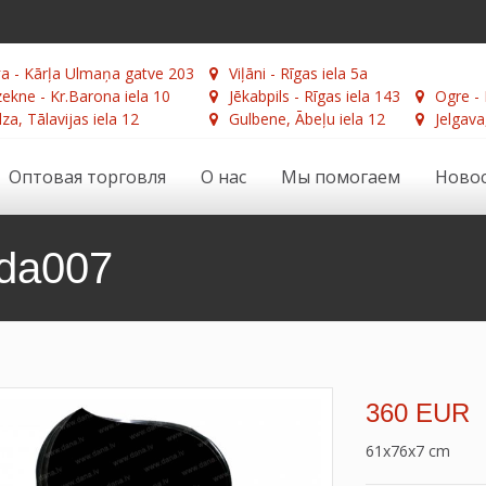
а - Kārļa Ulmaņa gatve 203
Viļāni - Rīgas iela 5a
ekne - Kr.Barona iela 10
Jēkabpils - Rīgas iela 143
Ogre - 
za, Tālavijas iela 12
Gulbene, Ābeļu iela 12
Jelgava
Оптовая торговля
О нас
Мы помогаем
Ново
da007
360 EUR
61x76x7 cm