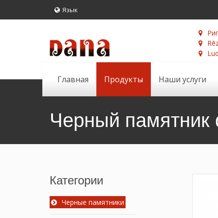
Язык
Риг
Rēz
Lud
Главная
Продукты
Наши услуги
Черный памятник 
Категории
Черные памятники