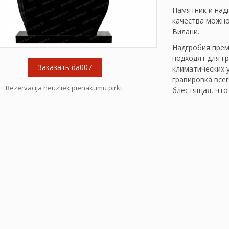
Памятник и над
качества можно 
Вилани.
Надгробия прем
подходят для г
Заказать da007
климатических 
гравировка все
Rezervācija neuzliek pienākumu pirkt.
блестящая, что