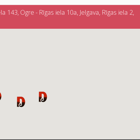
a 143, Ogre - Rīgas iela 10a, Jelgava, Rīgas iela 2,