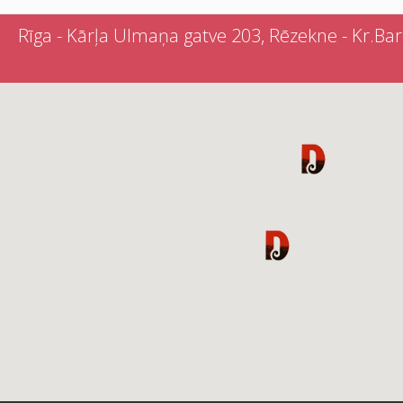
Rīga - Kārļa Ulmaņa gatve 203, Rēzekne - Kr.Barona 