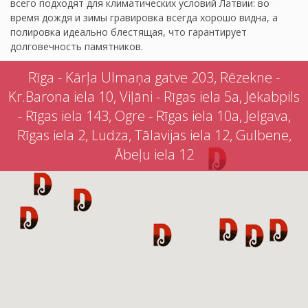
всего подходят для климатических условий Латвии: во
время дождя и зимы гравировка всегда хорошо видна, а
полировка идеально блестящая, что гарантирует
долговечность памятников.
Rīga - Kārļa Ulmaņa gatve 203, Rēzekne -
Kr.Barona iela 10, Viļāni - Rīgas iela 5a, Jēkabpils
- Rīgas iela 143, Ogre - Rīgas iela 10a, Jelgava,
Rīgas iela 2, Ludza, Tālavijas iela 12, Gulbene,
Ābeļu iela 12