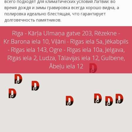
всего подходят для климатических условий Латвии: во
время дождя и зимы гравировка всегда хорошо видна, а
полировка идеально блестящая, что гарантирует
долговечность памятников.
Rīga - Kārļa Ulmaņa gatve 203, Rēzekne -
Kr.Barona iela 10, Viļāni - Rīgas iela 5a, Jēkabpils
- Rīgas iela 143, Ogre - Rīgas iela 10a, Jelgava,
Rīgas iela 2, Ludza, Tālavijas iela 12, Gulbene,
Ābeļu iela 12