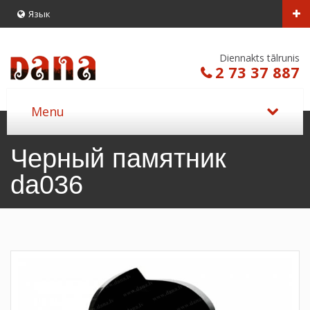
Язык
Diennakts tālrunis
2 73 37 887
Черный памятник
da036