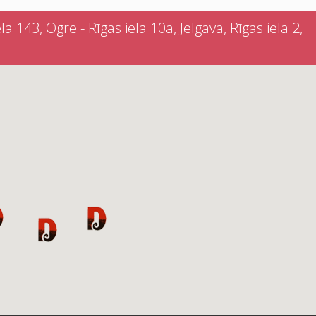
a 143, Ogre - Rīgas iela 10a, Jelgava, Rīgas iela 2,