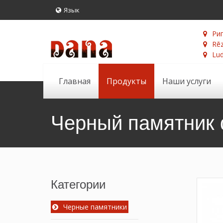
Язык
Риг
Rēz
Lud
Главная
Продукты
Наши услуги
Черный памятник 
Категории
Черные памятники