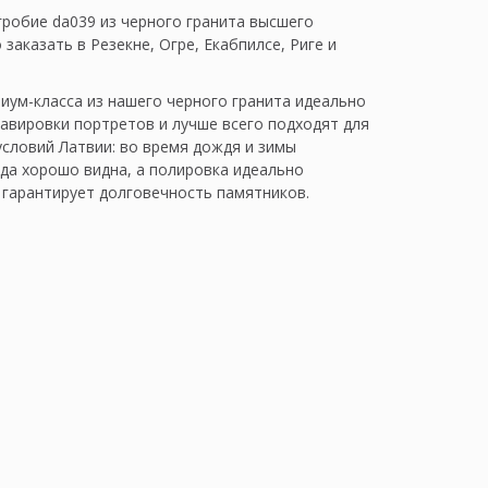
гробие da039 из черного гранита высшего
заказать в Резекне, Огре, Екабпилсе, Риге и
иум-класса из нашего черного гранита идеально
равировки портретов и лучше всего подходят для
условий Латвии: во время дождя и зимы
гда хорошо видна, а полировка идеально
 гарантирует долговечность памятников.