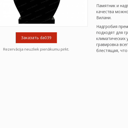
Памятник и над
качества можно 
Вилани.
Надгробия прем
подходят для г
Заказать da039
климатических 
гравировка все
Rezervācija neuzliek pienākumu pirkt.
блестящая, что