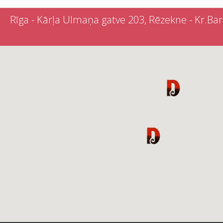
Rīga - Kārļa Ulmaņa gatve 203, Rēzekne - Kr.Barona 