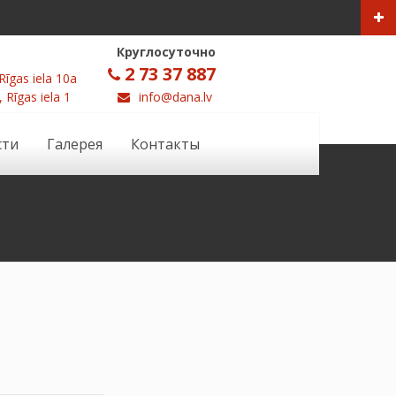
Круглосуточно
2 73 37 887
Rīgas iela 10a
, Rīgas iela 1
info@dana.lv
сти
Галерея
Контакты