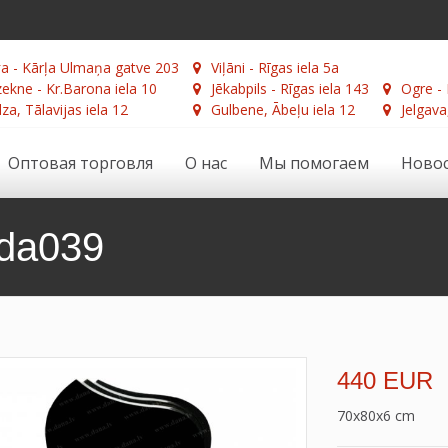
а - Kārļa Ulmaņa gatve 203
Viļāni - Rīgas iela 5a
ekne - Kr.Barona iela 10
Jēkabpils - Rīgas iela 143
Ogre - 
za, Tālavijas iela 12
Gulbene, Ābeļu iela 12
Jelgava
Оптовая торговля
О нас
Мы помогаем
Ново
da039
440 EUR
70x80x6 cm