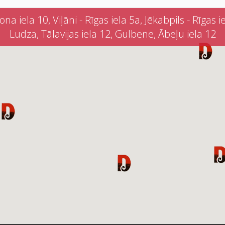
iela 10, Viļāni - Rīgas iela 5a, Jēkabpils - Rīgas iel
Ludza, Tālavijas iela 12, Gulbene, Ābeļu iela 12