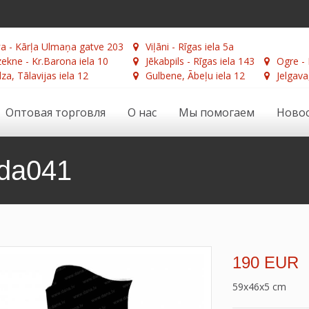
а - Kārļa Ulmaņa gatve 203
Viļāni - Rīgas iela 5a
ekne - Kr.Barona iela 10
Jēkabpils - Rīgas iela 143
Ogre - 
za, Tālavijas iela 12
Gulbene, Ābeļu iela 12
Jelgava
Оптовая торговля
О нас
Мы помогаем
Ново
da041
190 EUR
59x46x5 cm