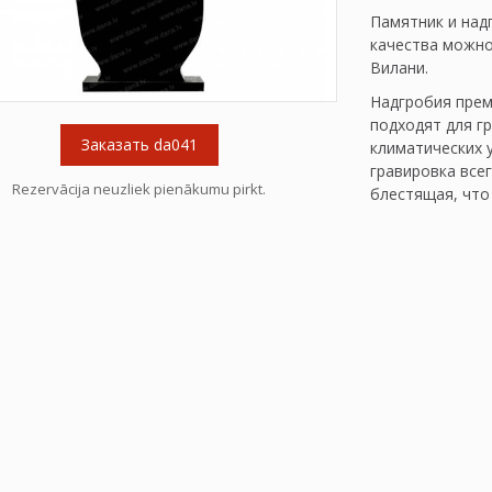
Памятник и над
качества можно 
Вилани.
Надгробия прем
подходят для г
Заказать da041
климатических 
гравировка все
Rezervācija neuzliek pienākumu pirkt.
блестящая, что