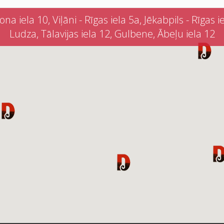
iela 10, Viļāni - Rīgas iela 5a, Jēkabpils - Rīgas iel
Ludza, Tālavijas iela 12, Gulbene, Ābeļu iela 12