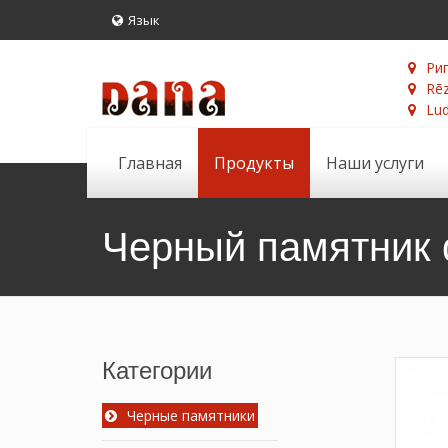
Язык
Риг
Rēz
Lud
Главная
Продукты
Наши услуги
Черный памятник 
Категории
Черные памятники