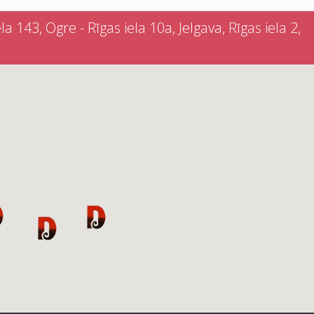
a 143, Ogre - Rīgas iela 10a, Jelgava, Rīgas iela 2,