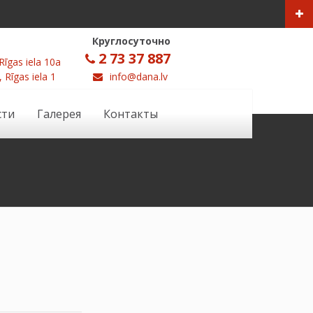
Круглосуточно
2 73 37 887
Rīgas iela 10a
, Rīgas iela 1
info@dana.lv
сти
Галерея
Контакты