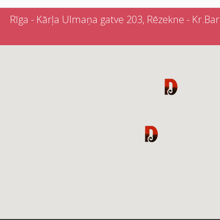
Rīga - Kārļa Ulmaņa gatve 203, Rēzekne - Kr.Barona 