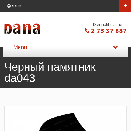
Язык
Diennakts tālrunis
2 73 37 887
Черный памятник
da043