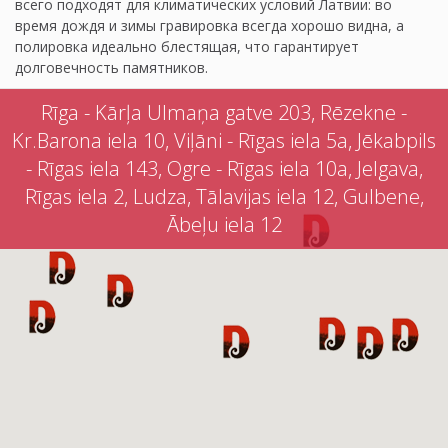
всего подходят для климатических условий Латвии: во
время дождя и зимы гравировка всегда хорошо видна, а
полировка идеально блестящая, что гарантирует
долговечность памятников.
Rīga - Kārļa Ulmaņa gatve 203, Rēzekne -
Kr.Barona iela 10, Viļāni - Rīgas iela 5a, Jēkabpils
- Rīgas iela 143, Ogre - Rīgas iela 10a, Jelgava,
Rīgas iela 2, Ludza, Tālavijas iela 12, Gulbene,
Ābeļu iela 12