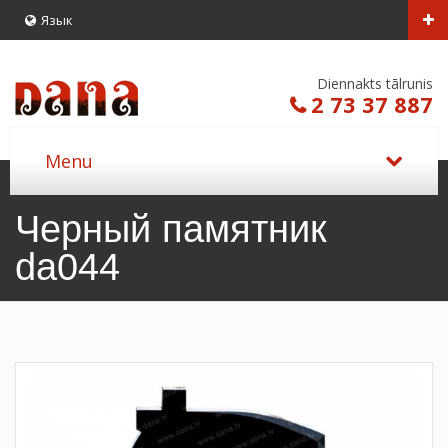
Язык
Diennakts tālrunis
2 73 37 887
Черный памятник
da044