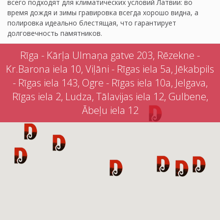
всего подходят для климатических условий Латвии: во
время дождя и зимы гравировка всегда хорошо видна, а
полировка идеально блестящая, что гарантирует
долговечность памятников.
Rīga - Kārļa Ulmaņa gatve 203, Rēzekne -
Kr.Barona iela 10, Viļāni - Rīgas iela 5a, Jēkabpils
- Rīgas iela 143, Ogre - Rīgas iela 10a, Jelgava,
Rīgas iela 2, Ludza, Tālavijas iela 12, Gulbene,
Ābeļu iela 12