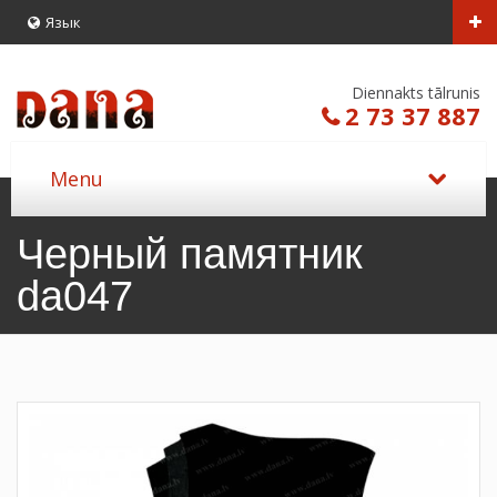
Язык
Diennakts tālrunis
2 73 37 887
Черный памятник
da047