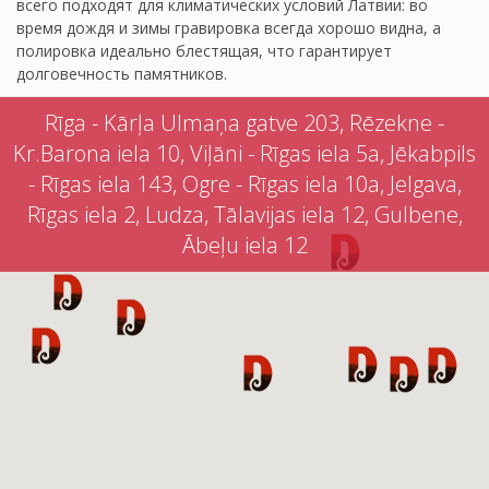
всего подходят для климатических условий Латвии: во
время дождя и зимы гравировка всегда хорошо видна, а
полировка идеально блестящая, что гарантирует
долговечность памятников.
Rīga - Kārļa Ulmaņa gatve 203, Rēzekne -
Kr.Barona iela 10, Viļāni - Rīgas iela 5a, Jēkabpils
- Rīgas iela 143, Ogre - Rīgas iela 10a, Jelgava,
Rīgas iela 2, Ludza, Tālavijas iela 12, Gulbene,
Ābeļu iela 12