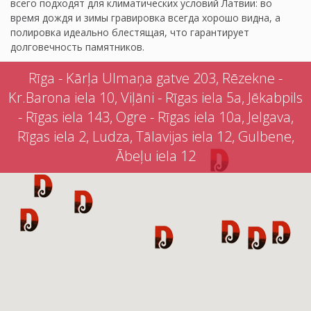
всего подходят для климатических условий Латвии: во
время дождя и зимы гравировка всегда хорошо видна, а
полировка идеально блестящая, что гарантирует
долговечность памятников.
Rīga - Kārļa Ulmaņa gatve 203, Rēzekne -
Kr.Barona iela 10, Viļāni - Rīgas iela 5a, Jēkabpils
- Rīgas iela 143, Ogre - Rīgas iela 10a, Jelgava,
Rīgas iela 2, Ludza, Tālavijas iela 12, Gulbene,
Ābeļu iela 12