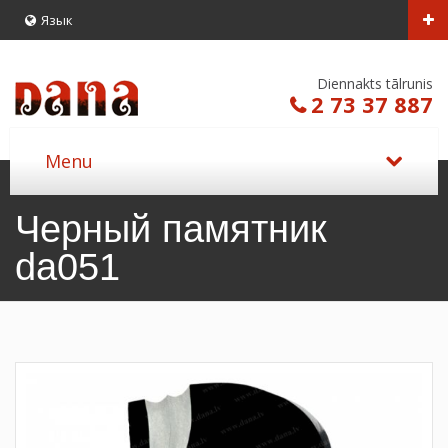
Язык
Diennakts tālrunis
2 73 37 887
Черный памятник
da051