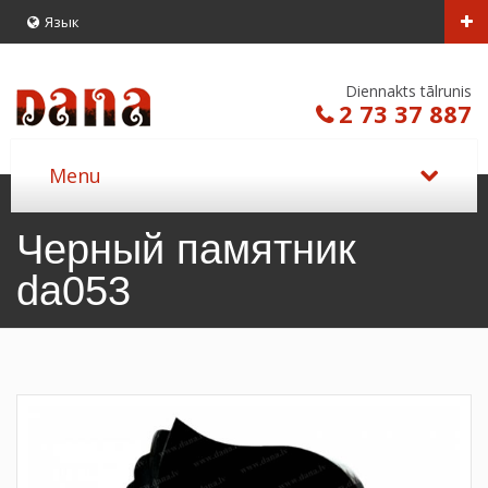
Язык
Diennakts tālrunis
2 73 37 887
Черный памятник
da053