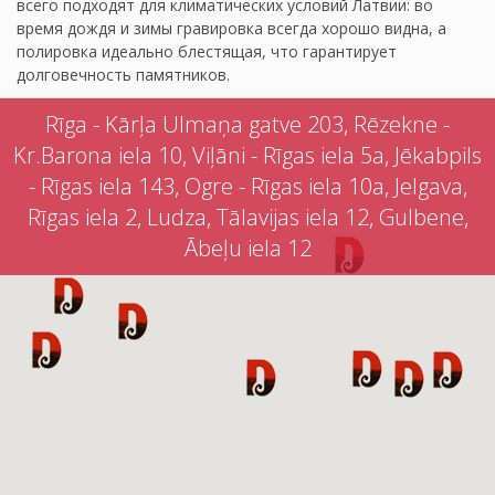
всего подходят для климатических условий Латвии: во
время дождя и зимы гравировка всегда хорошо видна, а
полировка идеально блестящая, что гарантирует
долговечность памятников.
Rīga - Kārļa Ulmaņa gatve 203, Rēzekne -
Kr.Barona iela 10, Viļāni - Rīgas iela 5a, Jēkabpils
- Rīgas iela 143, Ogre - Rīgas iela 10a, Jelgava,
Rīgas iela 2, Ludza, Tālavijas iela 12, Gulbene,
Ābeļu iela 12