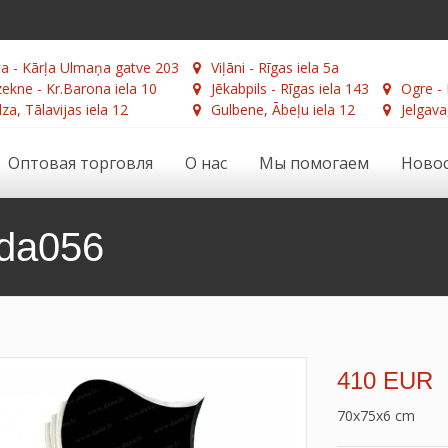
а - Kārļa Ulmaņa gatve 203
Viļāni - Rīgas iela 5a
ekne - Kr.Barona iela 10
Jēkabpils - Rīgas iela 143
Ogre - 
za, Tālavijas iela 12
Gulbene, Ābeļu iela 12
Jelgava
Оптовая торговля
О нас
Мы помогаем
Ново
da056
410 EUR
70x75x6 cm