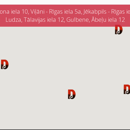
iela 10, Viļāni - Rīgas iela 5a, Jēkabpils - Rīgas iel
Ludza, Tālavijas iela 12, Gulbene, Ābeļu iela 12