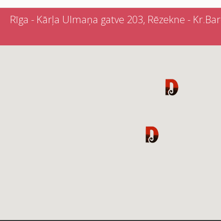
Rīga - Kārļa Ulmaņa gatve 203, Rēzekne - Kr.Barona 