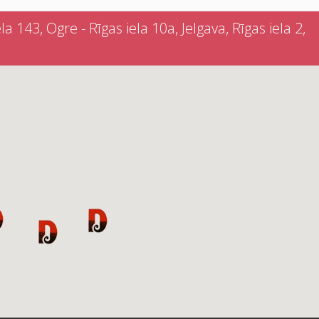
a 143, Ogre - Rīgas iela 10a, Jelgava, Rīgas iela 2,