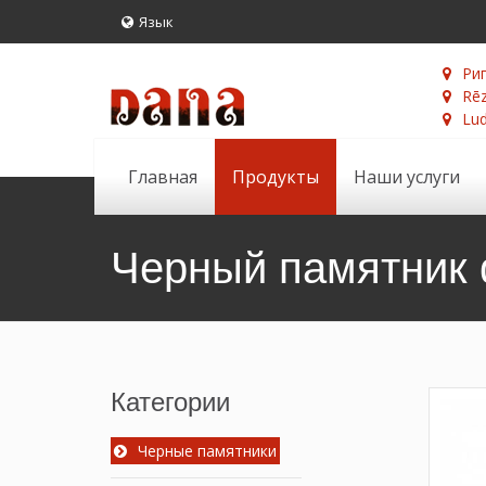
Язык
Риг
Rēz
Lud
Главная
Продукты
Наши услуги
Черный памятник 
Категории
Черные памятники