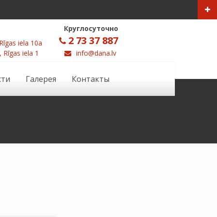
Круглосуточно
2 73 37 887
Rīgas iela 10a
, Rīgas iela 1
info@dana.lv
сти
Галерея
Контакты