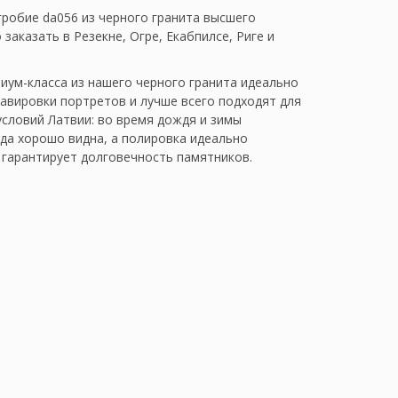
гробие da056 из черного гранита высшего
заказать в Резекне, Огре, Екабпилсе, Риге и
иум-класса из нашего черного гранита идеально
равировки портретов и лучше всего подходят для
условий Латвии: во время дождя и зимы
гда хорошо видна, а полировка идеально
 гарантирует долговечность памятников.