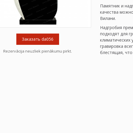
Памятник и над
качества можно 
Вилани.
Надгробия прем
подходят для г
Заказать da056
климатических 
гравировка все
Rezervācija neuzliek pienākumu pirkt.
блестящая, что