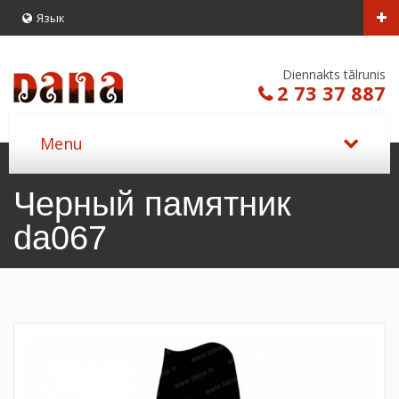
Язык
Diennakts tālrunis
2 73 37 887
Черный памятник
da067