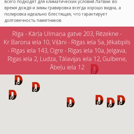
всего подходят для климатических условий Латвии: во
время дождя и зимы гравировка всегда хорошо видна, а
полировка идеально блестящая, что гарантирует
долговечность памятников.
Rīga - Kārļa Ulmaņa gatve 203, Rēzekne -
Kr.Barona iela 10, Viļāni - Rīgas iela 5a, Jēkabpils
- Rīgas iela 143, Ogre - Rīgas iela 10a, Jelgava,
Rīgas iela 2, Ludza, Tālavijas iela 12, Gulbene,
Ābeļu iela 12