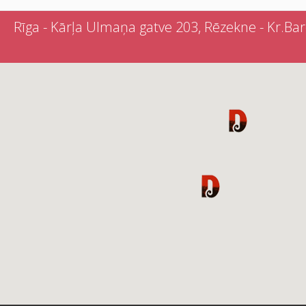
Rīga - Kārļa Ulmaņa gatve 203, Rēzekne - Kr.Barona 