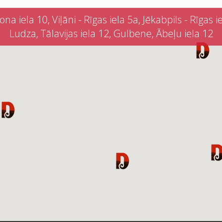
iela 10, Viļāni - Rīgas iela 5a, Jēkabpils - Rīgas iel
Ludza, Tālavijas iela 12, Gulbene, Ābeļu iela 12