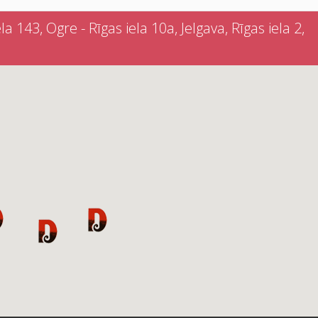
a 143, Ogre - Rīgas iela 10a, Jelgava, Rīgas iela 2,