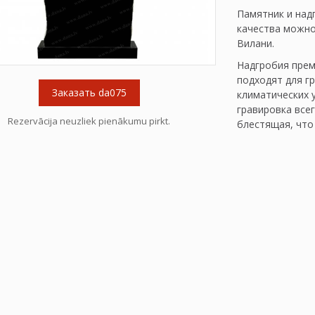
Памятник и над
качества можно 
Вилани.
Надгробия прем
подходят для г
Заказать da075
климатических 
гравировка все
Rezervācija neuzliek pienākumu pirkt.
блестящая, что