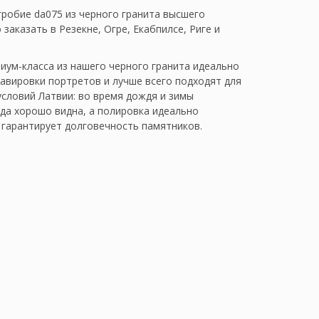
гробие da075 из черного гранита высшего
заказать в Резекне, Огре, Екабпилсе, Риге и
иум-класса из нашего черного гранита идеально
равировки портретов и лучше всего подходят для
условий Латвии: во время дождя и зимы
гда хорошо видна, а полировка идеально
 гарантирует долговечность памятников.