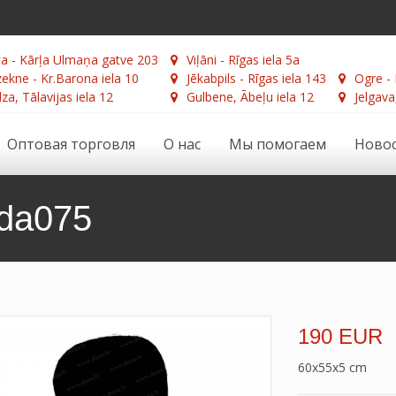
а - Kārļa Ulmaņa gatve 203
Viļāni - Rīgas iela 5a
ekne - Kr.Barona iela 10
Jēkabpils - Rīgas iela 143
Ogre - 
za, Tālavijas iela 12
Gulbene, Ābeļu iela 12
Jelgava
Оптовая торговля
О нас
Мы помогаем
Ново
da075
190 EUR
60x55x5 cm