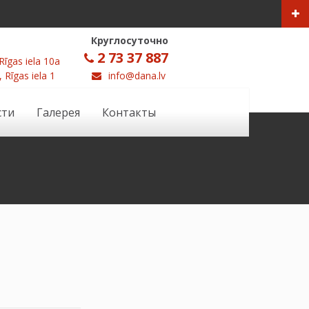
Круглосуточно
2 73 37 887
Rīgas iela 10a
, Rīgas iela 1
info@dana.lv
сти
Галерея
Контакты