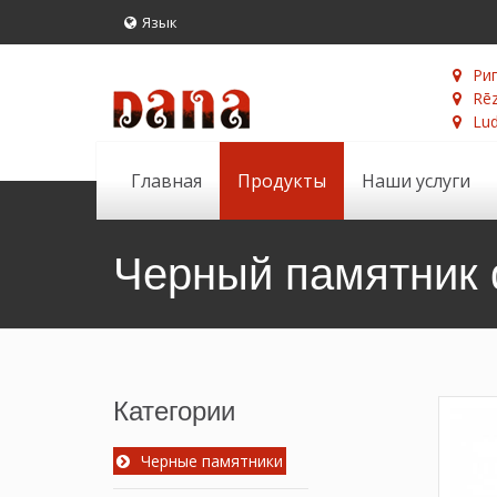
Язык
Риг
Rēz
Lud
Главная
Продукты
Наши услуги
Черный памятник 
Категории
Черные памятники