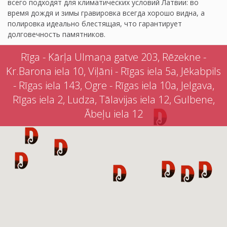
всего подходят для климатических условий Латвии: во
время дождя и зимы гравировка всегда хорошо видна, а
полировка идеально блестящая, что гарантирует
долговечность памятников.
Rīga - Kārļa Ulmaņa gatve 203, Rēzekne -
Kr.Barona iela 10, Viļāni - Rīgas iela 5a, Jēkabpils
- Rīgas iela 143, Ogre - Rīgas iela 10a, Jelgava,
Rīgas iela 2, Ludza, Tālavijas iela 12, Gulbene,
Ābeļu iela 12