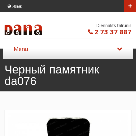
Язык
Diennakts tālrunis
2 73 37 887
Черный памятник
da076