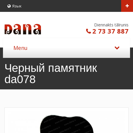
Язык
Diennakts tālrunis
2 73 37 887
Черный памятник
da078