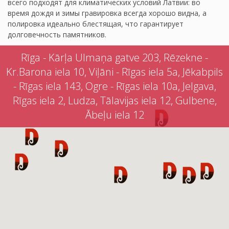
всего подходят для климатических условий Латвии: во
время дождя и зимы гравировка всегда хорошо видна, а
полировка идеально блестящая, что гарантирует
долговечность памятников.
Rīga - Kārļa Ulmaņa gatve 203, Rēzekne -
Kr.Barona iela 10, Viļāni - Rīgas iela 5a, Jēkabpils
- Rīgas iela 143, Ogre - Rīgas iela 10a, Jelgava,
Rīgas iela 2, Ludza, Tālavijas iela 12, Gulbene,
Ābeļu iela 12