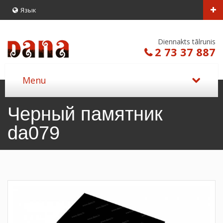
Язык
Diennakts tālrunis
2 73 37 887
Черный памятник
da079