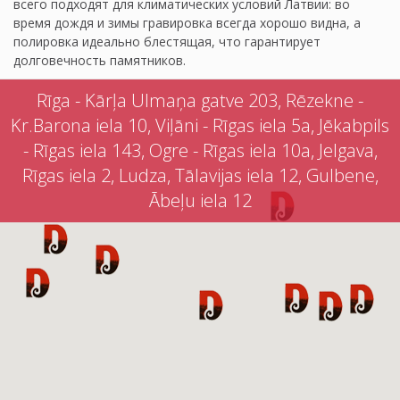
всего подходят для климатических условий Латвии: во
время дождя и зимы гравировка всегда хорошо видна, а
полировка идеально блестящая, что гарантирует
долговечность памятников.
Rīga - Kārļa Ulmaņa gatve 203, Rēzekne -
Kr.Barona iela 10, Viļāni - Rīgas iela 5a, Jēkabpils
- Rīgas iela 143, Ogre - Rīgas iela 10a, Jelgava,
Rīgas iela 2, Ludza, Tālavijas iela 12, Gulbene,
Ābeļu iela 12