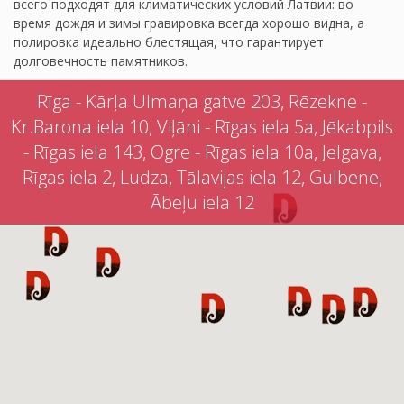
всего подходят для климатических условий Латвии: во
время дождя и зимы гравировка всегда хорошо видна, а
полировка идеально блестящая, что гарантирует
долговечность памятников.
Rīga - Kārļa Ulmaņa gatve 203, Rēzekne -
Kr.Barona iela 10, Viļāni - Rīgas iela 5a, Jēkabpils
- Rīgas iela 143, Ogre - Rīgas iela 10a, Jelgava,
Rīgas iela 2, Ludza, Tālavijas iela 12, Gulbene,
Ābeļu iela 12