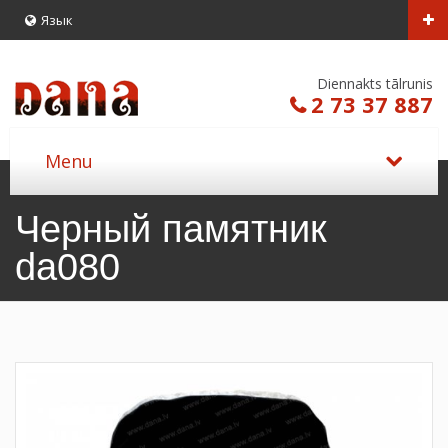
Язык
Diennakts tālrunis
2 73 37 887
Черный памятник
da080