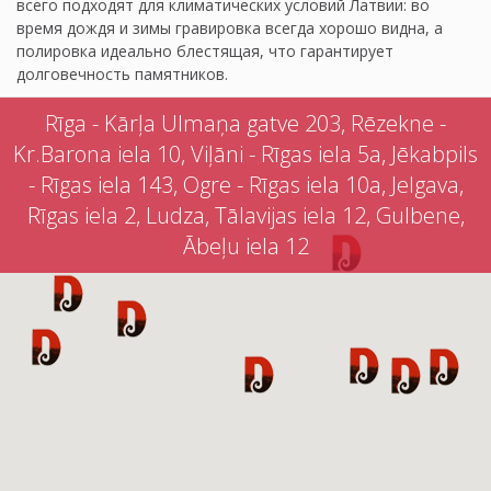
всего подходят для климатических условий Латвии: во
время дождя и зимы гравировка всегда хорошо видна, а
полировка идеально блестящая, что гарантирует
долговечность памятников.
Rīga - Kārļa Ulmaņa gatve 203, Rēzekne -
Kr.Barona iela 10, Viļāni - Rīgas iela 5a, Jēkabpils
- Rīgas iela 143, Ogre - Rīgas iela 10a, Jelgava,
Rīgas iela 2, Ludza, Tālavijas iela 12, Gulbene,
Ābeļu iela 12