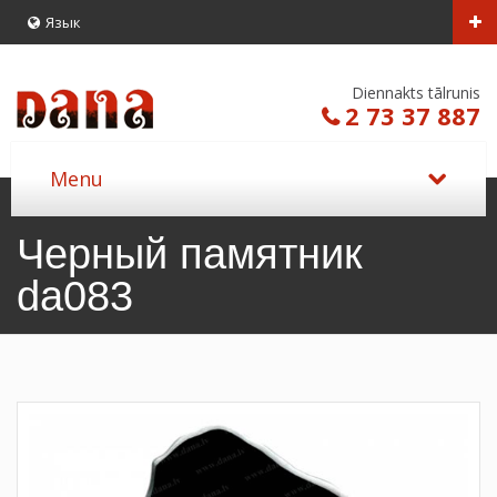
Язык
Diennakts tālrunis
2 73 37 887
Черный памятник
da083