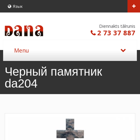
Язык
Diennakts tālrunis
2 73 37 887
Черный памятник
da204