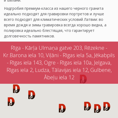
и Вилани.
Надгробия премиум-класса из нашего черного гранита
идеально подходят для гравировки портретов и лучше
всего подходят для климатических условий Латвии: во
время дождя и зимы гравировка всегда хорошо видна, а
полировка идеально блестящая, что гарантирует
долговечность памятников.
Rīga - Kārļa Ulmaņa gatve 203, Rēzekne -
Kr.Barona iela 10, Viļāni - Rīgas iela 5a, Jēkabpils
- Rīgas iela 143, Ogre - Rīgas iela 10a, Jelgava,
Rīgas iela 2, Ludza, Tālavijas iela 12, Gulbene,
Ābeļu iela 12