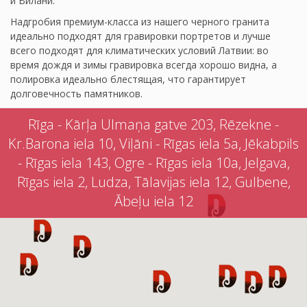
и Вилани.
Надгробия премиум-класса из нашего черного гранита
идеально подходят для гравировки портретов и лучше
всего подходят для климатических условий Латвии: во
время дождя и зимы гравировка всегда хорошо видна, а
полировка идеально блестящая, что гарантирует
долговечность памятников.
Rīga - Kārļa Ulmaņa gatve 203, Rēzekne -
Kr.Barona iela 10, Viļāni - Rīgas iela 5a, Jēkabpils
- Rīgas iela 143, Ogre - Rīgas iela 10a, Jelgava,
Rīgas iela 2, Ludza, Tālavijas iela 12, Gulbene,
Ābeļu iela 12