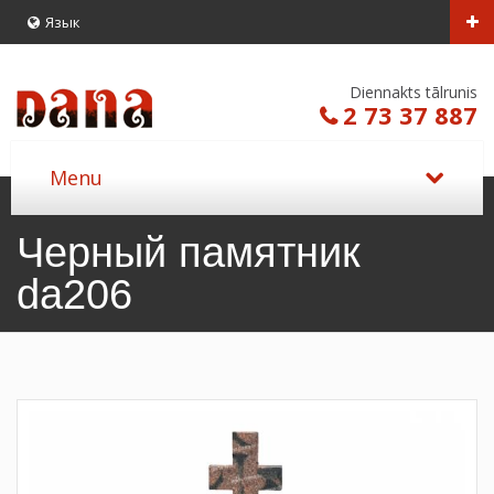
Язык
Diennakts tālrunis
2 73 37 887
Черный памятник
da206