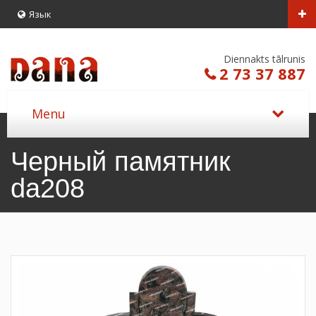
Язык
Diennakts tālrunis
2 73 37 887
Черный памятник
da208