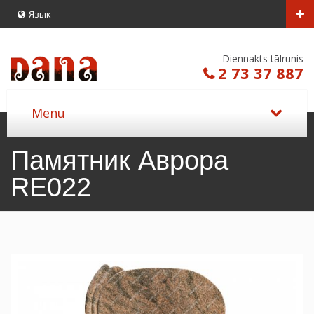
Язык
Diennakts tālrunis
2 73 37 887
Памятник Аврора
RE022