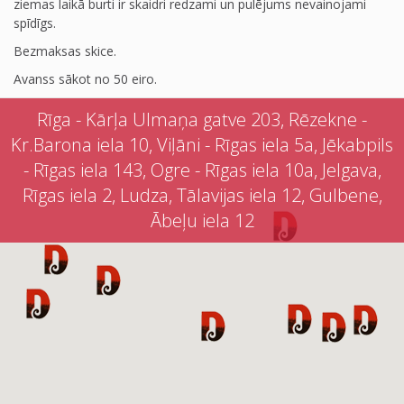
ziemas laikā burti ir skaidri redzami un pulējums nevainojami
spīdīgs.
Bezmaksas skice.
Avanss sākot no 50 eiro.
Rīga - Kārļa Ulmaņa gatve 203, Rēzekne -
Kr.Barona iela 10, Viļāni - Rīgas iela 5a, Jēkabpils
- Rīgas iela 143, Ogre - Rīgas iela 10a, Jelgava,
Rīgas iela 2, Ludza, Tālavijas iela 12, Gulbene,
Ābeļu iela 12