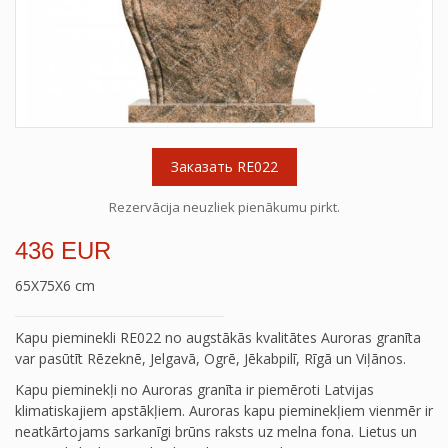
Заказать RE022
Rezervācija neuzliek pienākumu pirkt.
436 EUR
65X75X6 cm
Kapu pieminekli RE022 no augstākās kvalitātes Auroras granīta
var pasūtīt Rēzeknē, Jelgavā, Ogrē, Jēkabpilī, Rīgā un Viļānos.
Kapu pieminekļi no Auroras granīta ir piemēroti Latvijas
klimatiskajiem apstākļiem. Auroras kapu pieminekļiem vienmēr ir
neatkārtojams sarkanīgi brūns raksts uz melna fona. Lietus un