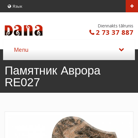
Язык
Diennakts tālrunis
2 73 37 887
Памятник Аврора
RE027