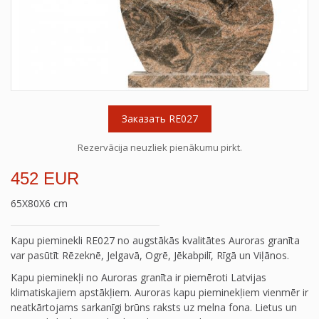
Заказать RE027
Rezervācija neuzliek pienākumu pirkt.
452 EUR
65X80X6 cm
Kapu pieminekli RE027 no augstākās kvalitātes Auroras granīta
var pasūtīt Rēzeknē, Jelgavā, Ogrē, Jēkabpilī, Rīgā un Viļānos.
Kapu pieminekļi no Auroras granīta ir piemēroti Latvijas
klimatiskajiem apstākļiem. Auroras kapu pieminekļiem vienmēr ir
neatkārtojams sarkanīgi brūns raksts uz melna fona. Lietus un