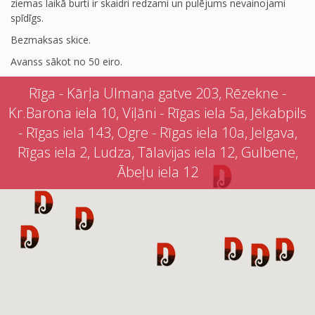
ziemas laikā burti ir skaidri redzami un pulējums nevainojami
spīdīgs.
Bezmaksas skice.
Avanss sākot no 50 eiro.
Rīga - Kārļa Ulmaņa gatve 203, Rēzekne -
Kr.Barona iela 10, Viļāni - Rīgas iela 5a, Jēkabpils
- Rīgas iela 143, Ogre - Rīgas iela 10a, Jelgava,
Rīgas iela 2, Ludza, Tālavijas iela 12, Gulbene,
Ābeļu iela 12