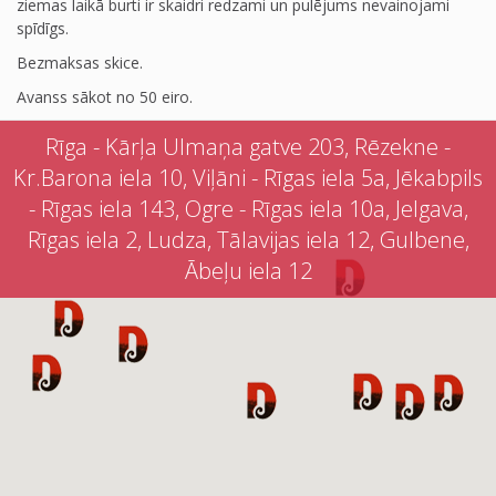
ziemas laikā burti ir skaidri redzami un pulējums nevainojami
spīdīgs.
Bezmaksas skice.
Avanss sākot no 50 eiro.
Rīga - Kārļa Ulmaņa gatve 203, Rēzekne -
Kr.Barona iela 10, Viļāni - Rīgas iela 5a, Jēkabpils
- Rīgas iela 143, Ogre - Rīgas iela 10a, Jelgava,
Rīgas iela 2, Ludza, Tālavijas iela 12, Gulbene,
Ābeļu iela 12