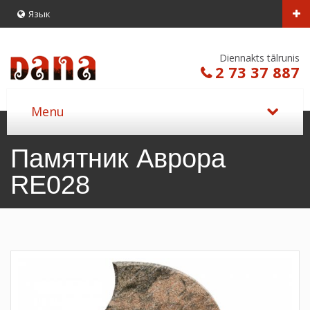
Язык
Diennakts tālrunis
2 73 37 887
Памятник Аврора
RE028