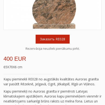
Заказать RE028
Rezervācija neuzliek pienākumu pirkt.
400 EUR
65X70X6 cm
Kapu pieminekli RE028 no augstākās kvalitātes Auroras granīta
var pasūtīt Rēzeknē, Jelgavā, Ogrē, Jēkabpilī, Rīgā un Viļānos.
Kapu pieminekļi no Auroras granīta ir piemēroti Latvijas
klimatiskajiem apstākļiem. Auroras kapu pieminekļiem vienmēr ir
neatkārtojams sarkanīgi brūns raksts uz melna fona. Lietus un