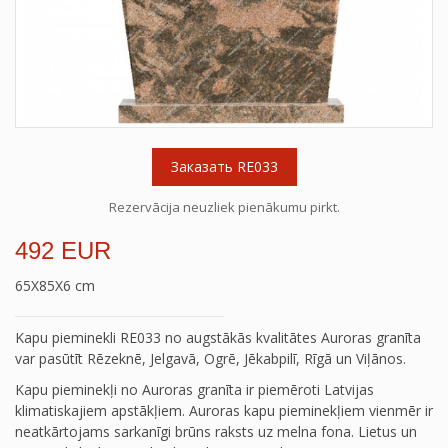
Заказать RE033
Rezervācija neuzliek pienākumu pirkt.
492 EUR
65X85X6 cm
Kapu pieminekli RE033 no augstākās kvalitātes Auroras granīta
var pasūtīt Rēzeknē, Jelgavā, Ogrē, Jēkabpilī, Rīgā un Viļānos.
Kapu pieminekļi no Auroras granīta ir piemēroti Latvijas
klimatiskajiem apstākļiem. Auroras kapu pieminekļiem vienmēr ir
neatkārtojams sarkanīgi brūns raksts uz melna fona. Lietus un