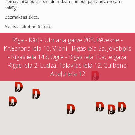
ziemas laikā burti ir skaidri redzami un pulējums nevainojami
spīdīgs.
Bezmaksas skice.
Avanss sākot no 50 eiro.
Rīga - Kārļa Ulmaņa gatve 203, Rēzekne -
Kr.Barona iela 10, Viļāni - Rīgas iela 5a, Jēkabpils
- Rīgas iela 143, Ogre - Rīgas iela 10a, Jelgava,
Rīgas iela 2, Ludza, Tālavijas iela 12, Gulbene,
Ābeļu iela 12