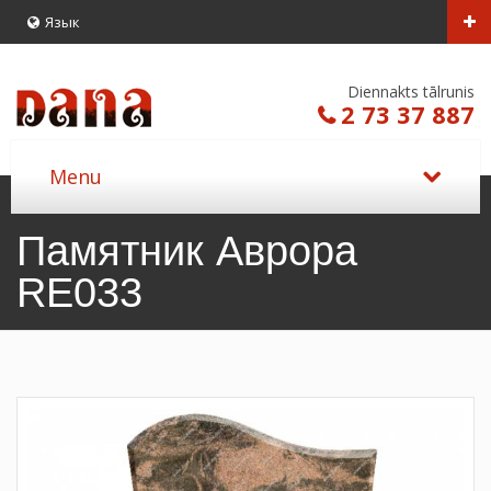
Язык
Diennakts tālrunis
2 73 37 887
Памятник Аврора
RE033