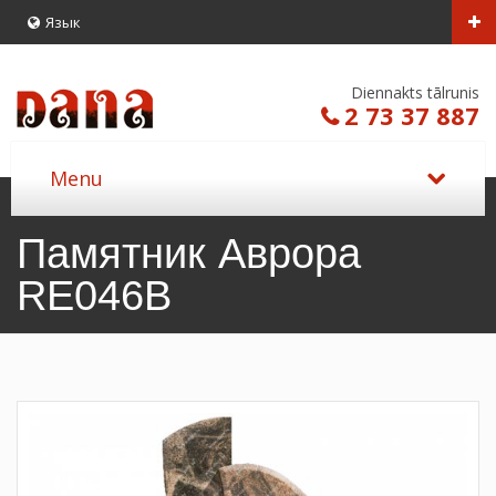
Язык
Diennakts tālrunis
2 73 37 887
Памятник Аврора
RE046B