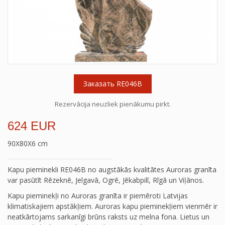
Заказать RE046B
Rezervācija neuzliek pienākumu pirkt.
624 EUR
90X80X6 cm
Kapu pieminekli RE046B no augstākās kvalitātes Auroras granīta
var pasūtīt Rēzeknē, Jelgavā, Ogrē, Jēkabpilī, Rīgā un Viļānos.
Kapu pieminekļi no Auroras granīta ir piemēroti Latvijas
klimatiskajiem apstākļiem. Auroras kapu pieminekļiem vienmēr ir
neatkārtojams sarkanīgi brūns raksts uz melna fona. Lietus un