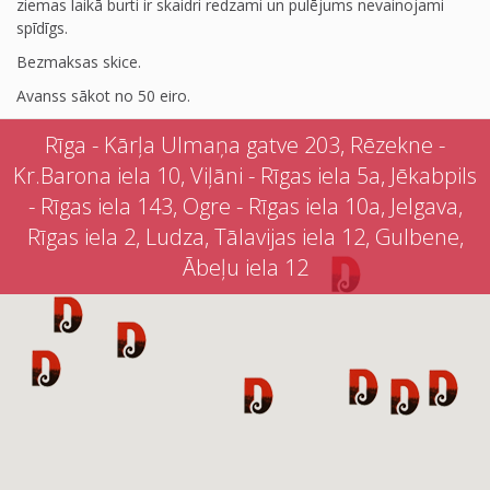
ziemas laikā burti ir skaidri redzami un pulējums nevainojami
spīdīgs.
Bezmaksas skice.
Avanss sākot no 50 eiro.
Rīga - Kārļa Ulmaņa gatve 203, Rēzekne -
Kr.Barona iela 10, Viļāni - Rīgas iela 5a, Jēkabpils
- Rīgas iela 143, Ogre - Rīgas iela 10a, Jelgava,
Rīgas iela 2, Ludza, Tālavijas iela 12, Gulbene,
Ābeļu iela 12