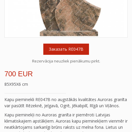
Заказать RE047B
Rezervācija neuzliek pienākumu pirkt.
700 EUR
85X95X6 cm
Kapu pieminekli RE047B no augstākās kvalitātes Auroras granīta
var pasūtīt Rēzeknē, Jelgavā, Ogrē, Jēkabpilī, Rīgā un Viļānos.
Kapu pieminekļi no Auroras granīta ir piemēroti Latvijas
klimatiskajiem apstākļiem. Auroras kapu pieminekļiem vienmēr ir
neatkārtojams sarkanīgi brūns raksts uz melna fona. Lietus un