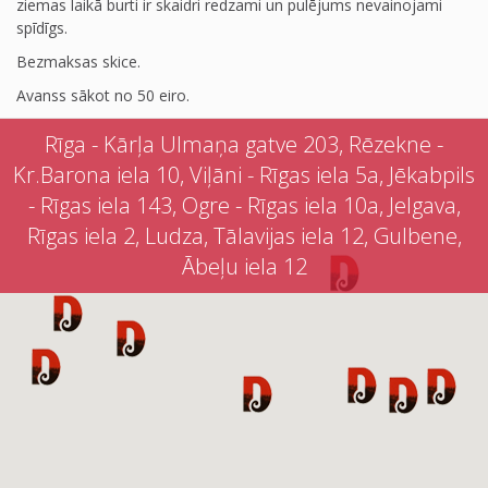
ziemas laikā burti ir skaidri redzami un pulējums nevainojami
spīdīgs.
Bezmaksas skice.
Avanss sākot no 50 eiro.
Rīga - Kārļa Ulmaņa gatve 203, Rēzekne -
Kr.Barona iela 10, Viļāni - Rīgas iela 5a, Jēkabpils
- Rīgas iela 143, Ogre - Rīgas iela 10a, Jelgava,
Rīgas iela 2, Ludza, Tālavijas iela 12, Gulbene,
Ābeļu iela 12