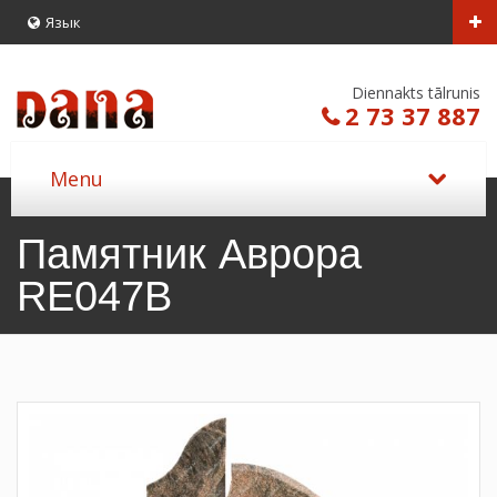
Язык
Diennakts tālrunis
2 73 37 887
Памятник Аврора
RE047B