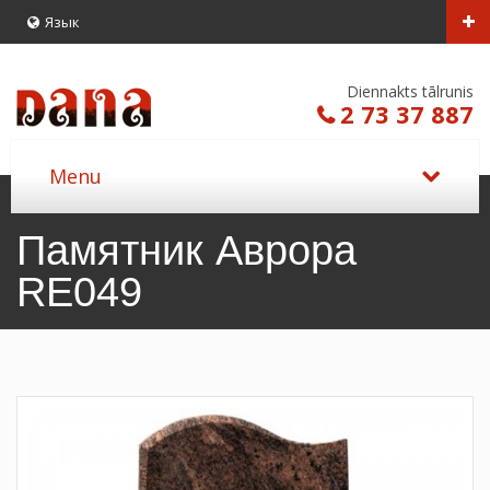
Язык
Diennakts tālrunis
2 73 37 887
Памятник Аврора
RE049