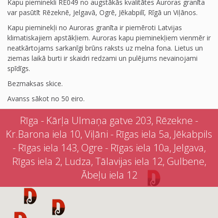
Kapu pieminekli RE049 no augstākās kvalitātes Auroras granīta
var pasūtīt Rēzeknē, Jelgavā, Ogrē, Jēkabpilī, Rīgā un Viļānos.
Kapu pieminekļi no Auroras granīta ir piemēroti Latvijas
klimatiskajiem apstākļiem. Auroras kapu pieminekļiem vienmēr ir
neatkārtojams sarkanīgi brūns raksts uz melna fona. Lietus un
ziemas laikā burti ir skaidri redzami un pulējums nevainojami
spīdīgs.
Bezmaksas skice.
Avanss sākot no 50 eiro.
Rīga - Kārļa Ulmaņa gatve 203, Rēzekne -
Kr.Barona iela 10, Viļāni - Rīgas iela 5a, Jēkabpils
- Rīgas iela 143, Ogre - Rīgas iela 10a, Jelgava,
Rīgas iela 2, Ludza, Tālavijas iela 12, Gulbene,
Ābeļu iela 12