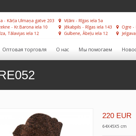
а - Kārļa Ulmaņa gatve 203
Viļāni - Rīgas iela 5a
ekne - Kr.Barona iela 10
Jēkabpils - Rīgas iela 143
Ogre - 
za, Tālavijas iela 12
Gulbene, Ābeļu iela 12
Jelgava
Оптовая торговля
О нас
Мы помогаем
Ново
 RE052
220 EUR
64X45X5 cm