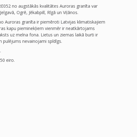
RE052 no augstākās kvalitātes Auroras granīta var
Jelgavā, Ogrē, Jēkabpilī, Rīgā un Viļānos.
o Auroras granīta ir piemēroti Latvijas klimatiskajiem
ras kapu pieminekļiem vienmēr ir neatkārtojams
aksts uz melna fona. Lietus un ziemas laikā burti ir
n pulējums nevainojami spīdīgs.
.
50 eiro.