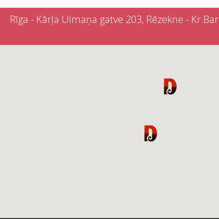
Rīga - Kārļa Ulmaņa gatve 203, Rēzekne - Kr.Barona 