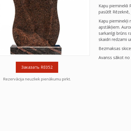
Kapu pieminekli 
pasūtīt Rēzeknē, 
Kapu pieminekļi n
apstākļiem. Auro
sarkanīgi brūns r
skaidri redzami u
Bezmaksas skice
Avanss sākot no 
Заказать RE052
Rezervācija neuzliek pienākumu pirkt.