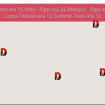
iela 10, Viļāni - Rīgas iela 5a, Jēkabpils - Rīgas iel
Ludza, Tālavijas iela 12, Gulbene, Ābeļu iela 12