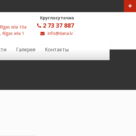
Круглосуточно
2 73 37 887
Rīgas iela 10a
, Rīgas iela 1
info@dana.lv
сти
Галерея
Контакты