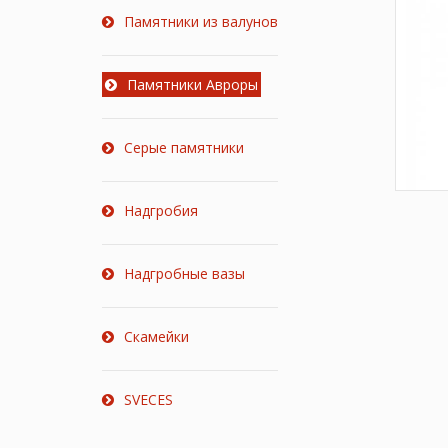
Памятники из валунов
Памятники Авроры
Серые памятники
Надгробия
Надгробные вазы
Скамейки
SVECES