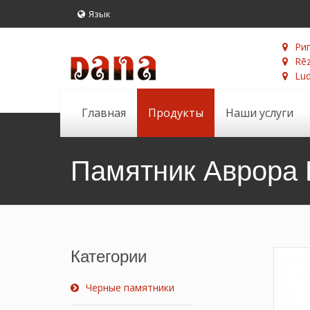
Язык
Риг
Rēz
Lud
Главная
Продукты
Наши услуги
Памятник Аврора
Категории
Черные памятники