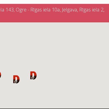
a 143, Ogre - Rīgas iela 10a, Jelgava, Rīgas iela 2,