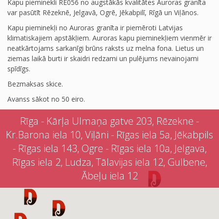
Kapu pieminekli RE056 no augstākās kvalitātes Auroras granīta
var pasūtīt Rēzeknē, Jelgavā, Ogrē, Jēkabpilī, Rīgā un Viļānos.
Kapu pieminekļi no Auroras granīta ir piemēroti Latvijas
klimatiskajiem apstākļiem. Auroras kapu pieminekļiem vienmēr ir
neatkārtojams sarkanīgi brūns raksts uz melna fona. Lietus un
ziemas laikā burti ir skaidri redzami un pulējums nevainojami
spīdīgs.
Bezmaksas skice.
Avanss sākot no 50 eiro.
Rīga - Kārļa Ulmaņa gatve 203, Rēzekne -
Kr.Barona iela 10, Viļāni - Rīgas iela 5a, Jēkabpils
- Rīgas iela 143, Ogre - Rīgas iela 10a, Jelgava,
Rīgas iela 2, Ludza, Tālavijas iela 12, Gulbene,
Ābeļu iela 12