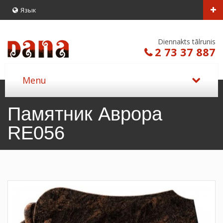
Язык
Diennakts tālrunis
2 73 37 887
Памятник Аврора
RE056