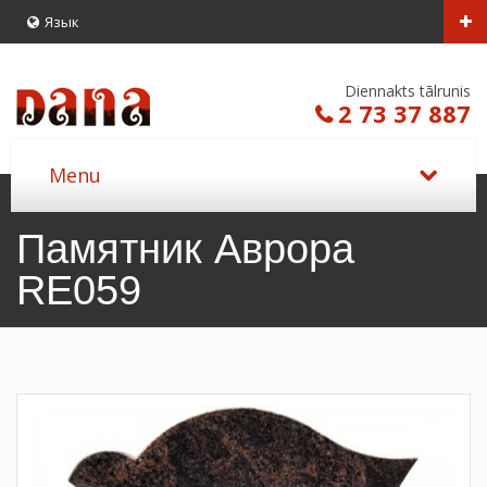
Язык
Diennakts tālrunis
2 73 37 887
Памятник Аврора
RE059