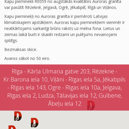
Kapu pieminekli RE059 no augstākās kvalitātes Auroras granīta
var pasūtīt Rēzeknē, Jelgavā, Ogrē, Jēkabpilī, Rīgā un Viļānos.
Kapu pieminekļi no Auroras granīta ir piemēroti Latvijas
klimatiskajiem apstākļiem. Auroras kapu pieminekļiem vienmēr ir
neatkārtojams sarkanīgi brūns raksts uz melna fona. Lietus un
ziemas laikā burti ir skaidri redzami un pulējums nevainojami
spīdīgs.
Bezmaksas skice.
Avanss sākot no 50 eiro.
Rīga - Kārļa Ulmaņa gatve 203, Rēzekne -
Kr.Barona iela 10, Viļāni - Rīgas iela 5a, Jēkabpils
- Rīgas iela 143, Ogre - Rīgas iela 10a, Jelgava,
Rīgas iela 2, Ludza, Tālavijas iela 12, Gulbene,
Ābeļu iela 12