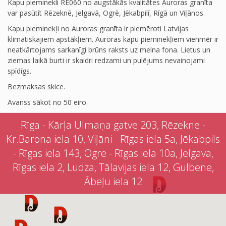
Kapu pieminekli RE060 no augstākās kvalitātes Auroras granīta
var pasūtīt Rēzeknē, Jelgavā, Ogrē, Jēkabpilī, Rīgā un Viļānos.
Kapu pieminekļi no Auroras granīta ir piemēroti Latvijas
klimatiskajiem apstākļiem. Auroras kapu pieminekļiem vienmēr ir
neatkārtojams sarkanīgi brūns raksts uz melna fona. Lietus un
ziemas laikā burti ir skaidri redzami un pulējums nevainojami
spīdīgs.
Bezmaksas skice.
Avanss sākot no 50 eiro.
Rīga - Kārļa Ulmaņa gatve 203, Rēzekne -
Kr.Barona iela 10, Viļāni - Rīgas iela 5a, Jēkabpils
- Rīgas iela 143, Ogre - Rīgas iela 10a, Jelgava,
Rīgas iela 2, Ludza, Tālavijas iela 12, Gulbene,
Ābeļu iela 12