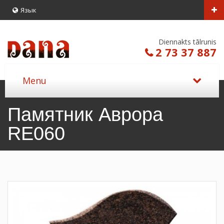
Язык
Diennakts tālrunis
2 73 37 887
Памятник Аврора
RE060