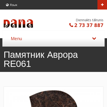
Язык
Diennakts tālrunis
2 73 37 887
Памятник Аврора
RE061