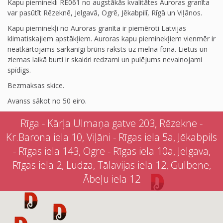
Kapu pieminekli RE061 no augstākās kvalitātes Auroras granīta
var pasūtīt Rēzeknē, Jelgavā, Ogrē, Jēkabpilī, Rīgā un Viļānos.
Kapu pieminekļi no Auroras granīta ir piemēroti Latvijas
klimatiskajiem apstākļiem. Auroras kapu pieminekļiem vienmēr ir
neatkārtojams sarkanīgi brūns raksts uz melna fona. Lietus un
ziemas laikā burti ir skaidri redzami un pulējums nevainojami
spīdīgs.
Bezmaksas skice.
Avanss sākot no 50 eiro.
Rīga - Kārļa Ulmaņa gatve 203, Rēzekne -
Kr.Barona iela 10, Viļāni - Rīgas iela 5a, Jēkabpils
- Rīgas iela 143, Ogre - Rīgas iela 10a, Jelgava,
Rīgas iela 2, Ludza, Tālavijas iela 12, Gulbene,
Ābeļu iela 12