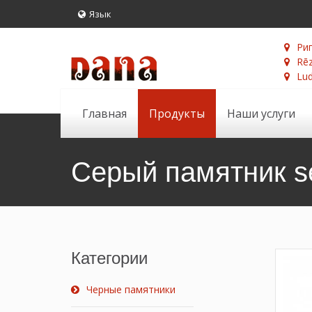
Язык
Риг
Rēz
Lud
Главная
Продукты
Наши услуги
Серый памятник s
Категории
Черные памятники