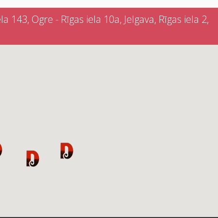
a 143, Ogre - Rīgas iela 10a, Jelgava, Rīgas iela 2,