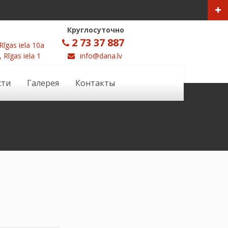
Круглосуточно
2 73 37 887
Rīgas iela 10a
, Rīgas iela 1
info@dana.lv
сти
Галерея
Контакты