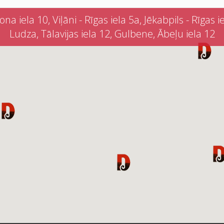
iela 10, Viļāni - Rīgas iela 5a, Jēkabpils - Rīgas iel
Ludza, Tālavijas iela 12, Gulbene, Ābeļu iela 12