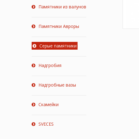
Памятники из валунов
Памятники Авроры
Серые памятники
Надгробия
Надгробные вазы
Скамейки
SVECES