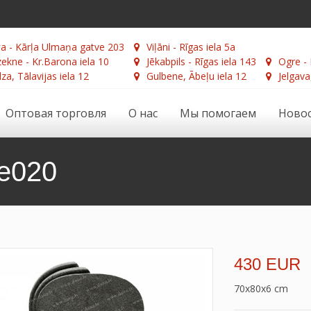
а - Kārļa Ulmaņa gatve 203
Viļāni - Rīgas iela 5a
ekne - Kr.Barona iela 10
Jēkabpils - Rīgas iela 143
Ogre - 
za, Tālavijas iela 12
Gulbene, Ābeļu iela 12
Jelgava
Оптовая торговля
О нас
Мы помогаем
Ново
e020
430 EUR
70x80x6 cm