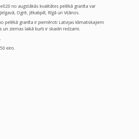
e020 no augstākās kvalitātes pelēkā granīta var
Jelgavā, Ogrē, Jēkabpilī, Rīgā un Viļānos.
o pelēkā granīta ir piemēroti Latvijas klimatiskajiem
 un ziemas laikā burti ir skaidri redzami.
.
50 eiro.