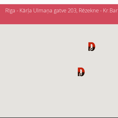
Rīga - Kārļa Ulmaņa gatve 203, Rēzekne - Kr.Barona 