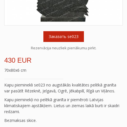
Заказать se023
Rezervācija neuzliek pienākumu pirkt.
430 EUR
70x80x6 cm
Kapu pieminekli se023 no augstākās kvalitātes pelēkā granīta
var pasūtīt Rēzeknē, Jelgavā, Ogrē, Jēkabpilī, Rīgā un Viļānos.
Kapu pieminekļi no pelēkā granīta ir piemēroti Latvijas
klimatiskajiem apstākļiem. Lietus un ziemas laikā burti ir skaidri
redzami.
Bezmaksas skice.