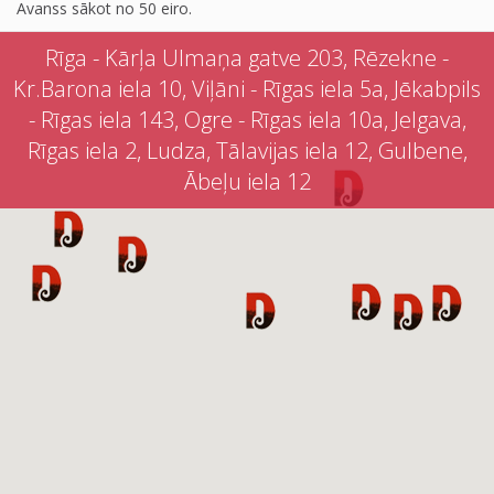
Avanss sākot no 50 eiro.
Rīga - Kārļa Ulmaņa gatve 203, Rēzekne -
Kr.Barona iela 10, Viļāni - Rīgas iela 5a, Jēkabpils
- Rīgas iela 143, Ogre - Rīgas iela 10a, Jelgava,
Rīgas iela 2, Ludza, Tālavijas iela 12, Gulbene,
Ābeļu iela 12