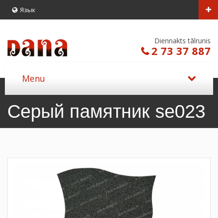
Язык
Diennakts tālrunis
2 73 37 887
Серый памятник se023