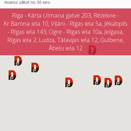
Avanss sākot no 50 eiro.
Rīga - Kārļa Ulmaņa gatve 203, Rēzekne -
Kr.Barona iela 10, Viļāni - Rīgas iela 5a, Jēkabpils
- Rīgas iela 143, Ogre - Rīgas iela 10a, Jelgava,
Rīgas iela 2, Ludza, Tālavijas iela 12, Gulbene,
Ābeļu iela 12