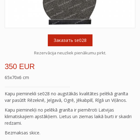
Заказать se028
Rezervācija neuzliek pienākumu pirkt.
350 EUR
65x70x6 cm
Kapu pieminekli se028 no augstākās kvalitātes pelēkā granīta
var pasūtīt Rēzeknē, Jelgavā, Ogrē, Jēkabpilī, Rīgā un Viļānos.
Kapu pieminekļi no pelēkā granīta ir piemēroti Latvijas
klimatiskajiem apstākļiem. Lietus un ziemas laikā burti ir skaidri
redzami.
Bezmaksas skice.