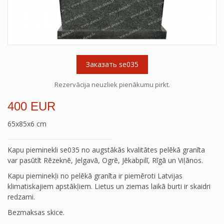
Заказать se035
Rezervācija neuzliek pienākumu pirkt.
400 EUR
65x85x6 cm
Kapu pieminekli se035 no augstākās kvalitātes pelēkā granīta
var pasūtīt Rēzeknē, Jelgavā, Ogrē, Jēkabpilī, Rīgā un Viļānos.
Kapu pieminekļi no pelēkā granīta ir piemēroti Latvijas
klimatiskajiem apstākļiem. Lietus un ziemas laikā burti ir skaidri
redzami.
Bezmaksas skice.