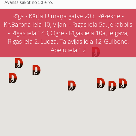
Avanss sākot no 50 eiro.
Rīga - Kārļa Ulmaņa gatve 203, Rēzekne -
Kr.Barona iela 10, Viļāni - Rīgas iela 5a, Jēkabpils
- Rīgas iela 143, Ogre - Rīgas iela 10a, Jelgava,
Rīgas iela 2, Ludza, Tālavijas iela 12, Gulbene,
Ābeļu iela 12