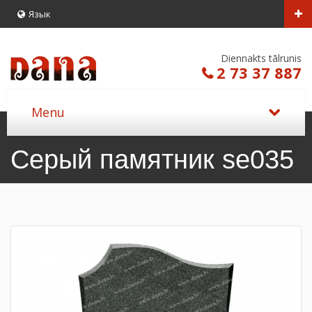
Язык
Diennakts tālrunis
2 73 37 887
Серый памятник se035