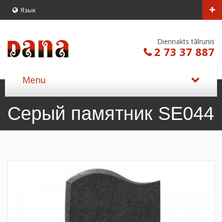
Язык
Diennakts tālrunis
2 73 37 887
Серый памятник SE044