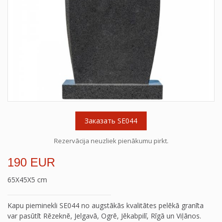
Заказать SE044
Rezervācija neuzliek pienākumu pirkt.
190 EUR
65X45X5 cm
Kapu pieminekli SE044 no augstākās kvalitātes pelēkā granīta
var pasūtīt Rēzeknē, Jelgavā, Ogrē, Jēkabpilī, Rīgā un Viļānos.