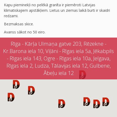
Kapu pieminekļi no pelēkā granīta ir piemēroti Latvijas
klimatiskajiem apstākļiem. Lietus un ziemas laikā burti ir skaidri
redzami.
Bezmaksas skice.
Avanss sākot no 50 eiro.
Rīga - Kārļa Ulmaņa gatve 203, Rēzekne -
Kr.Barona iela 10, Viļāni - Rīgas iela 5a, Jēkabpils
- Rīgas iela 143, Ogre - Rīgas iela 10a, Jelgava,
Rīgas iela 2, Ludza, Tālavijas iela 12, Gulbene,
Ābeļu iela 12