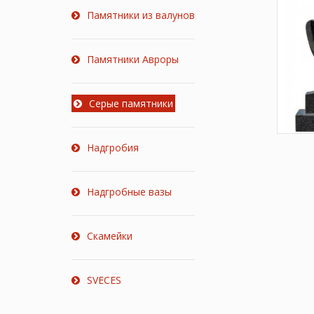
Памятники из валунов
Памятники Авроры
Серые памятники
Надгробия
Надгробные вазы
Скамейки
SVECES