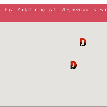
Rīga - Kārļa Ulmaņa gatve 203, Rēzekne - Kr.Barona 