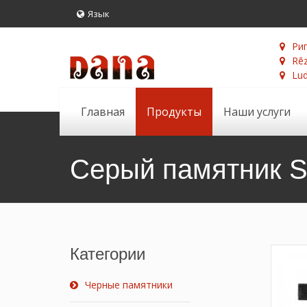
Язык
Риг
Rēz
Lud
Главная
Продукты
Наши услуги
Серый памятник 
Категории
Черные памятники