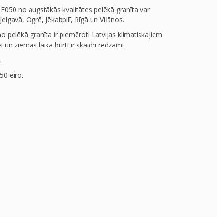
SE050 no augstākās kvalitātes pelēkā granīta var
Jelgavā, Ogrē, Jēkabpilī, Rīgā un Viļānos.
o pelēkā granīta ir piemēroti Latvijas klimatiskajiem
 un ziemas laikā burti ir skaidri redzami.
.
50 eiro.