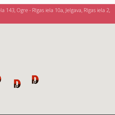
a 143, Ogre - Rīgas iela 10a, Jelgava, Rīgas iela 2,