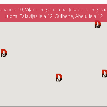
iela 10, Viļāni - Rīgas iela 5a, Jēkabpils - Rīgas iel
Ludza, Tālavijas iela 12, Gulbene, Ābeļu iela 12