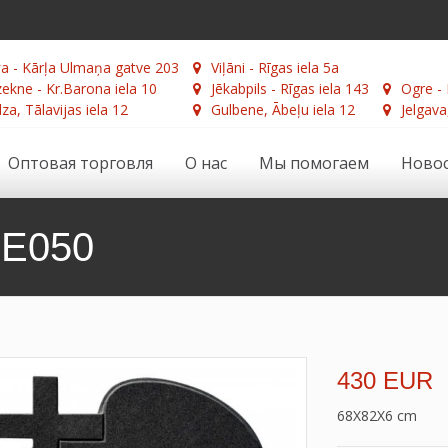
а - Kārļa Ulmaņa gatve 203
Viļāni - Rīgas iela 5a
ekne - Kr.Barona iela 10
Jēkabpils - Rīgas iela 143
Ogre - 
za, Tālavijas iela 12
Gulbene, Ābeļu iela 12
Jelgava
Оптовая торговля
О нас
Мы помогаем
Ново
SE050
430 EUR
68X82X6 cm