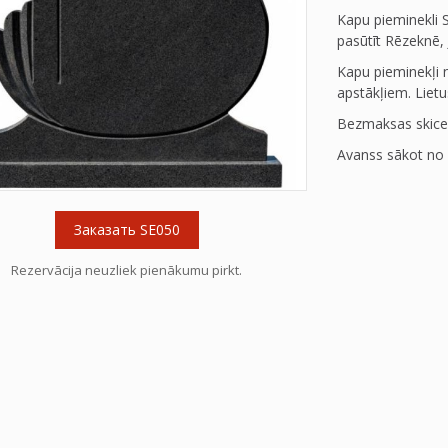
Kapu pieminekli 
pasūtīt Rēzeknē, 
Kapu pieminekļi n
apstākļiem. Lietus
Bezmaksas skice
Avanss sākot no 
Заказать SE050
Rezervācija neuzliek pienākumu pirkt.