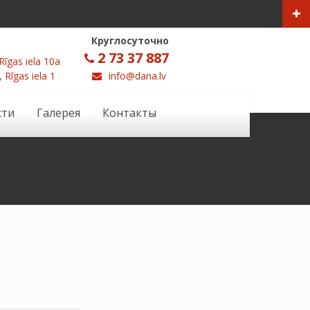
Круглосуточно
2 73 37 887
Rīgas iela 10a
, Rīgas iela 1
info@dana.lv
сти
Галерея
Контакты