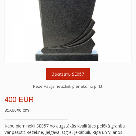
Заказать SE057
Rezervācija neuzliek pienākumu pirkt.
400 EUR
85X60X6 cm
Kapu pieminekli SE057 no augstākās kvalitātes pelēkā granīta
var pasūtīt Rēzeknē, Jelgavā, Ogrē, Jēkabpilī, Rīgā un Viļānos.