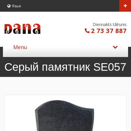
Язык
Diennakts tālrunis
2 73 37 887
Серый памятник SE057