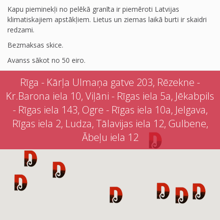
Kapu pieminekļi no pelēkā granīta ir piemēroti Latvijas
klimatiskajiem apstākļiem. Lietus un ziemas laikā burti ir skaidri
redzami.
Bezmaksas skice.
Avanss sākot no 50 eiro.
Rīga - Kārļa Ulmaņa gatve 203, Rēzekne -
Kr.Barona iela 10, Viļāni - Rīgas iela 5a, Jēkabpils
- Rīgas iela 143, Ogre - Rīgas iela 10a, Jelgava,
Rīgas iela 2, Ludza, Tālavijas iela 12, Gulbene,
Ābeļu iela 12