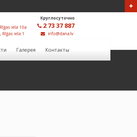
Круглосуточно
2 73 37 887
Rīgas iela 10a
, Rīgas iela 1
info@dana.lv
сти
Галерея
Контакты