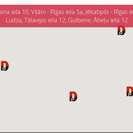
iela 10, Viļāni - Rīgas iela 5a, Jēkabpils - Rīgas iel
Ludza, Tālavijas iela 12, Gulbene, Ābeļu iela 12