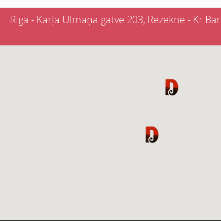
Rīga - Kārļa Ulmaņa gatve 203, Rēzekne - Kr.Barona 