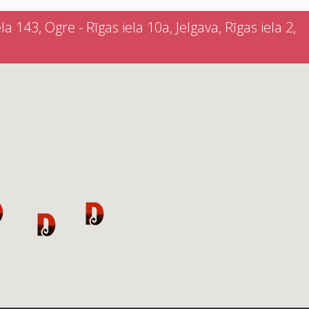
a 143, Ogre - Rīgas iela 10a, Jelgava, Rīgas iela 2,