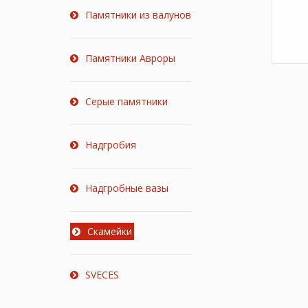
Памятники из валунов
Памятники Авроры
Серые памятники
Надгробия
Надгробные вазы
Скамейки
SVECES