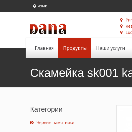
Язык
Риг
Rēz
Lud
Главная
Продукты
Наши услуги
Скамейка sk001 ka
Категории
Черные памятники