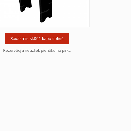
Заказать sk001 kapu soliņš
Rezervācija neuzliek pienākumu pirkt.