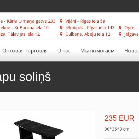
а - Kārļa Ulmaņa gatve 203
Viļāni - Rīgas iela 5a
ekne - Kr.Barona iela 10
Jēkabpils - Rīgas iela 143
Ogre - 
za, Tālavijas iela 12
Gulbene, Ābeļu iela 12
Jelgava
Оптовая торговля
О нас
Мы помогаем
Ново
pu soliņš
235 EUR
90*35*3 cm