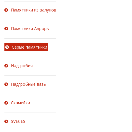
Памятники из валунов
Памятники Авроры
Серые памятники
Надгробия
Надгробные вазы
Скамейки
SVECES