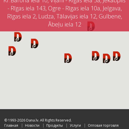
Kr.Barona iela 10, Viļāni - Rīgas iela 5a, Jēkabpils
- Rīgas iela 143, Ogre - Rīgas iela 10a, Jelgava,
Rīgas iela 2, Ludza, Tālavijas iela 12, Gulbene,
Ābeļu iela 12
© 1993-2026 Dana.lv. All Rights Reserved.
Главная
Новости
Продукты
Услуги
Оптовая торговля