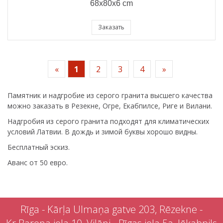
68x80x6 cm
Заказать
«
1
2
3
4
»
Памятник и надгробие из серого гранита высшего качества
можно заказать в Резекне, Огре, Екабпилсе, Риге и Вилани.
Надгробия из серого гранита подходят для климатических
условий Латвии. В дождь и зимой буквы хорошо видны.
Бесплатный эскиз.
Аванс от 50 евро.
Rīga - Kārļa Ulmaņa gatve 203, Rēzekne -