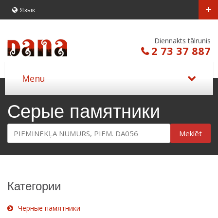
Язык
Diennakts tālrunis
2 73 37 887
Серые памятники
Meklēt
Категории
Черные памятники