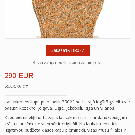
Заказать BR022
Rezervācija neuzliek pienākumu pirkt.
290 EUR
65X75X6 cm
Laukakmens kapu pieminekli BR022 no Latvijā iegūtā granīta var
pasūtīt Rēzeknē, Jelgavā, Ogrē, Jēkabpilī, Rīgā un Viļānos.
Kapu pieminekļi no Latvijas laukakmeņiem ir ar daudzveidīgām
krāsu niansēm, tie vienmēr ir oriģināli. No laukakmens tiek
izgatavoti budžeta klases kapu pieminekļi. Visās mūsu filiāles ir