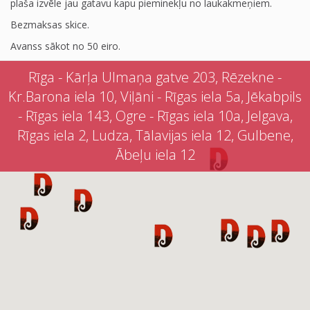
plaša izvēle jau gatavu kapu pieminekļu no laukakmeņiem.
Bezmaksas skice.
Avanss sākot no 50 eiro.
Rīga - Kārļa Ulmaņa gatve 203, Rēzekne -
Kr.Barona iela 10, Viļāni - Rīgas iela 5a, Jēkabpils
- Rīgas iela 143, Ogre - Rīgas iela 10a, Jelgava,
Rīgas iela 2, Ludza, Tālavijas iela 12, Gulbene,
Ābeļu iela 12