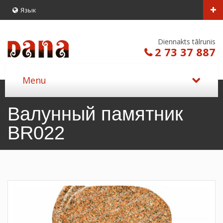
Язык
Diennakts tālrunis
2 73 37 887
Валунный памятник
BR022