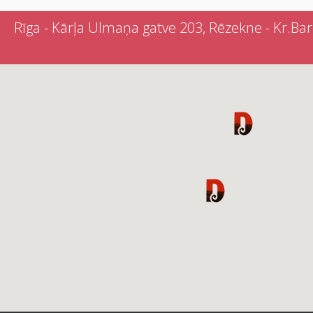
Rīga - Kārļa Ulmaņa gatve 203, Rēzekne - Kr.Barona 