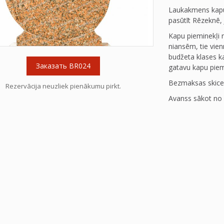
Laukakmens kapu 
pasūtīt Rēzeknē, 
Kapu pieminekļi 
niansēm, tie vien
budžeta klases kap
Заказать BR024
gatavu kapu pie
Bezmaksas skice
Rezervācija neuzliek pienākumu pirkt.
Avanss sākot no 