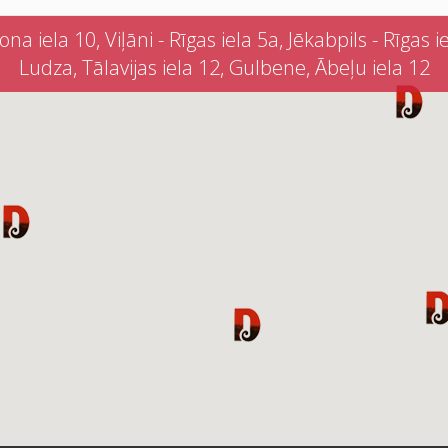
iela 10, Viļāni - Rīgas iela 5a, Jēkabpils - Rīgas iel
Ludza, Tālavijas iela 12, Gulbene, Ābeļu iela 12