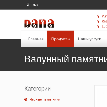
Язык
Риг
Rēz
Lud
Главная
Продукты
Наши услуги
Валунный памятн
Категории
Черные памятники