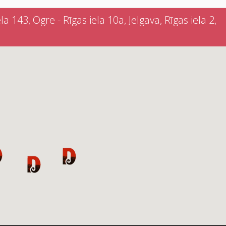
a 143, Ogre - Rīgas iela 10a, Jelgava, Rīgas iela 2,