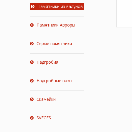
Памятники из валунов
Памятники Авроры
Серые памятники
Надгробия
Надгробные вазы
Скамейки
SVECES