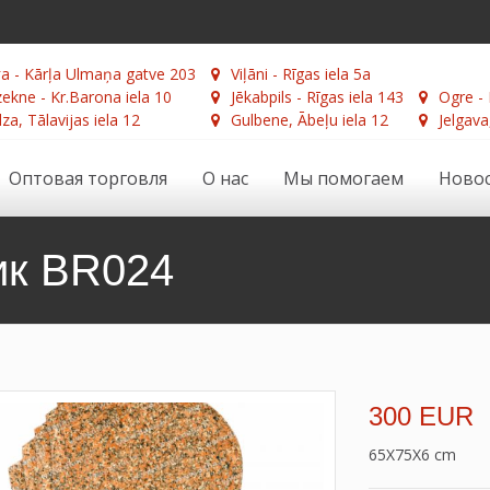
а - Kārļa Ulmaņa gatve 203
Viļāni - Rīgas iela 5a
ekne - Kr.Barona iela 10
Jēkabpils - Rīgas iela 143
Ogre - 
za, Tālavijas iela 12
Gulbene, Ābeļu iela 12
Jelgava
Оптовая торговля
О нас
Мы помогаем
Ново
ик BR024
300 EUR
65X75X6 cm