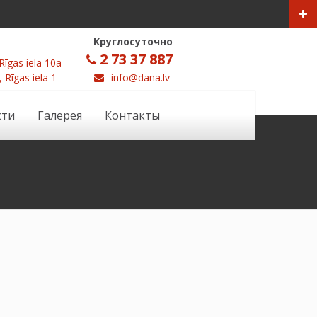
Круглосуточно
2 73 37 887
Rīgas iela 10a
, Rīgas iela 1
info@dana.lv
сти
Галерея
Контакты