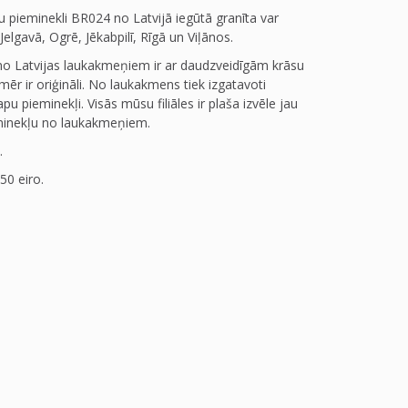
pieminekli BR024 no Latvijā iegūtā granīta var
Jelgavā, Ogrē, Jēkabpilī, Rīgā un Viļānos.
no Latvijas laukakmeņiem ir ar daudzveidīgām krāsu
mēr ir oriģināli. No laukakmens tiek izgatavoti
u pieminekļi. Visās mūsu filiāles ir plaša izvēle jau
minekļu no laukakmeņiem.
.
50 eiro.