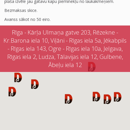
plaša izvēle jau gatavu kapu pieminekļu no laukakmeņiem.
Bezmaksas skice.
Avanss sākot no 50 eiro.
Rīga - Kārļa Ulmaņa gatve 203, Rēzekne -
Kr.Barona iela 10, Viļāni - Rīgas iela 5a, Jēkabpils
- Rīgas iela 143, Ogre - Rīgas iela 10a, Jelgava,
Rīgas iela 2, Ludza, Tālavijas iela 12, Gulbene,
Ābeļu iela 12