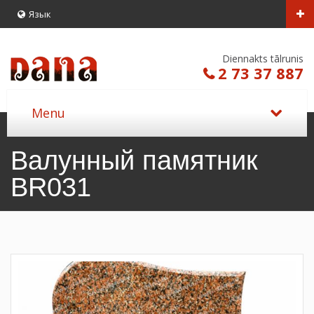
Язык
Diennakts tālrunis
2 73 37 887
Валунный памятник
BR031