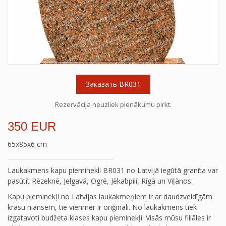
Заказать BR031
Rezervācija neuzliek pienākumu pirkt.
350 EUR
65x85x6 cm
Laukakmens kapu pieminekli BR031 no Latvijā iegūtā granīta var
pasūtīt Rēzeknē, Jelgavā, Ogrē, Jēkabpilī, Rīgā un Viļānos.
Kapu pieminekļi no Latvijas laukakmeņiem ir ar daudzveidīgām
krāsu niansēm, tie vienmēr ir oriģināli. No laukakmens tiek
izgatavoti budžeta klases kapu pieminekļi. Visās mūsu filiāles ir